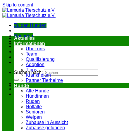
Skip to content
Zu den Hunden
Spenden
Aktuelles
Informationen
Über uns
Team
Qualifizierung
Adoption
Tipps
Suchen nach:
Krankheiten
Partner Tierheime
Hunde
Alle Hunde
Hündinnen
Rüden
Notfälle
Senioren
Welpen
Zuhause in Aussicht
Zuhause gefunden