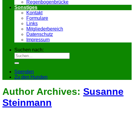
Regenbogenbrücke
Sonstiges
Kontakt
Formulare
Links
Mitgliederbereich
Datenschutz
Impressum
Suchen nach:
Spenden
Zu den Hunden
Author Archives:
Susanne
Steinmann