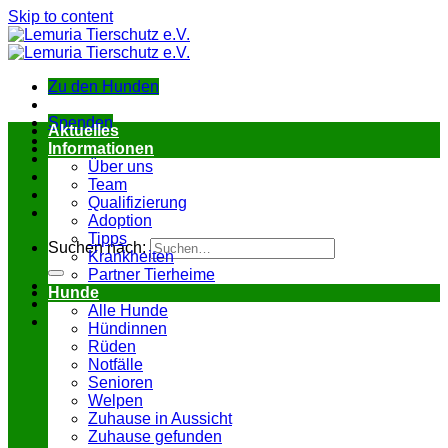
Skip to content
Zu den Hunden
Spenden
Aktuelles
Informationen
Über uns
Team
Qualifizierung
Adoption
Tipps
Suchen nach:
Krankheiten
Partner Tierheime
Hunde
Alle Hunde
Hündinnen
Rüden
Notfälle
Senioren
Welpen
Zuhause in Aussicht
Zuhause gefunden