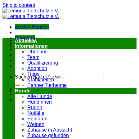
Skip to content
Zu den Hunden
Spenden
Aktuelles
Informationen
Über uns
Team
Qualifizierung
Adoption
Tipps
Suchen nach:
Krankheiten
Partner Tierheime
Hunde
Alle Hunde
Hündinnen
Rüden
Notfälle
Senioren
Welpen
Zuhause in Aussicht
Zuhause gefunden