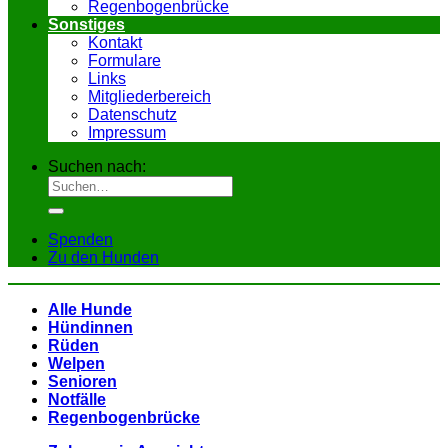
Regenbogenbrücke
Sonstiges
Kontakt
Formulare
Links
Mitgliederbereich
Datenschutz
Impressum
Suchen nach:
Spenden
Zu den Hunden
Alle Hunde
Hündinnen
Rüden
Welpen
Senioren
Notfälle
Regenbogenbrücke