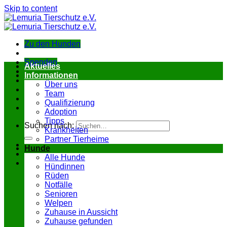
Skip to content
Zu den Hunden
Spenden
Aktuelles
Informationen
Über uns
Team
Qualifizierung
Adoption
Tipps
Suchen nach:
Krankheiten
Partner Tierheime
Hunde
Alle Hunde
Hündinnen
Rüden
Notfälle
Senioren
Welpen
Zuhause in Aussicht
Zuhause gefunden