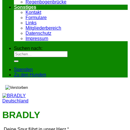
Regenbogenbrücke
Sonstiges
Kontakt
Formulare
Links
Mitgliederbereich
Datenschutz
Impressum
Suchen nach:
Spenden
Zu den Hunden
Deutschland
BRADLY
„Deine Spur führt in unser Herz.“