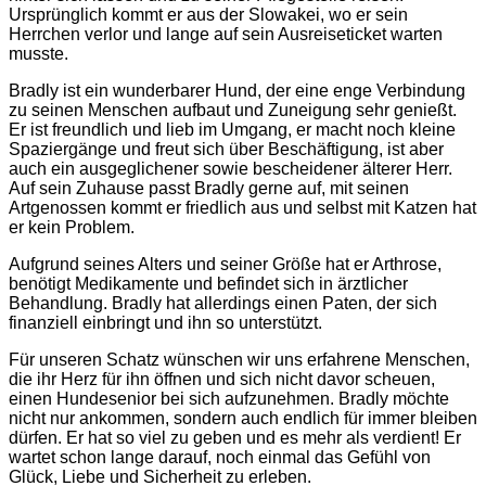
Ursprünglich kommt er aus der Slowakei, wo er sein
Herrchen verlor und lange auf sein Ausreiseticket warten
musste.
Bradly ist ein wunderbarer Hund, der eine enge Verbindung
zu seinen Menschen aufbaut und Zuneigung sehr genießt.
Er ist freundlich und lieb im Umgang, er macht noch kleine
Spaziergänge und freut sich über Beschäftigung, ist aber
auch ein ausgeglichener sowie bescheidener älterer Herr.
Auf sein Zuhause passt Bradly gerne auf, mit seinen
Artgenossen kommt er friedlich aus und selbst mit Katzen hat
er kein Problem.
Aufgrund seines Alters und seiner Größe hat er Arthrose,
benötigt Medikamente und befindet sich in ärztlicher
Behandlung. Bradly hat allerdings einen Paten, der sich
finanziell einbringt und ihn so unterstützt.
Für unseren Schatz wünschen wir uns erfahrene Menschen,
die ihr Herz für ihn öffnen und sich nicht davor scheuen,
einen Hundesenior bei sich aufzunehmen. Bradly möchte
nicht nur ankommen, sondern auch endlich für immer bleiben
dürfen. Er hat so viel zu geben und es mehr als verdient! Er
wartet schon lange darauf, noch einmal das Gefühl von
Glück, Liebe und Sicherheit zu erleben.