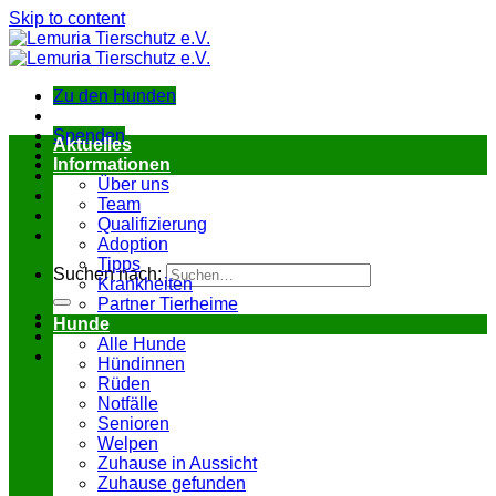
Skip to content
Zu den Hunden
Spenden
Aktuelles
Informationen
Über uns
Team
Qualifizierung
Adoption
Tipps
Suchen nach:
Krankheiten
Partner Tierheime
Hunde
Alle Hunde
Hündinnen
Rüden
Notfälle
Senioren
Welpen
Zuhause in Aussicht
Zuhause gefunden