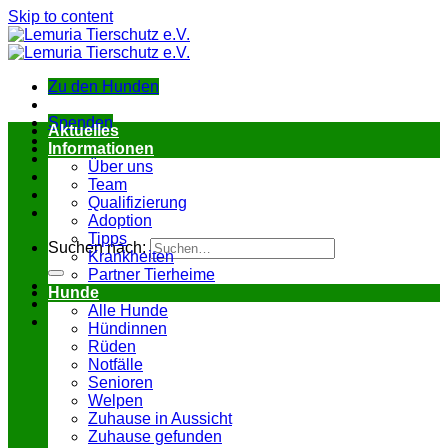
Skip to content
Zu den Hunden
Spenden
Aktuelles
Informationen
Über uns
Team
Qualifizierung
Adoption
Tipps
Suchen nach:
Krankheiten
Partner Tierheime
Hunde
Alle Hunde
Hündinnen
Rüden
Notfälle
Senioren
Welpen
Zuhause in Aussicht
Zuhause gefunden