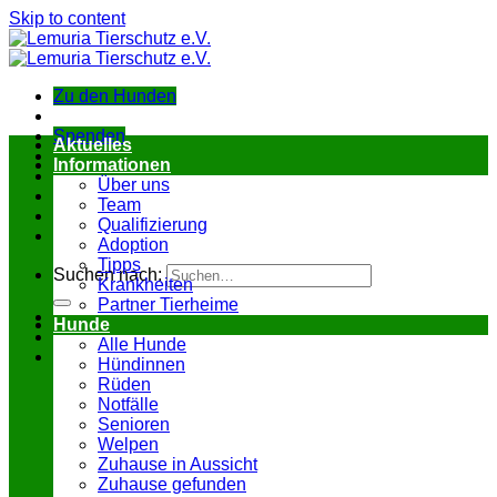
Skip to content
Zu den Hunden
Spenden
Aktuelles
Informationen
Über uns
Team
Qualifizierung
Adoption
Tipps
Suchen nach:
Krankheiten
Partner Tierheime
Hunde
Alle Hunde
Hündinnen
Rüden
Notfälle
Senioren
Welpen
Zuhause in Aussicht
Zuhause gefunden