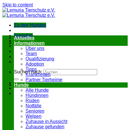
Skip to content
Zu den Hunden
Spenden
Aktuelles
Informationen
Über uns
Team
Qualifizierung
Adoption
Tipps
Suchen nach:
Krankheiten
Partner Tierheime
Hunde
Alle Hunde
Hündinnen
Rüden
Notfälle
Senioren
Welpen
Zuhause in Aussicht
Zuhause gefunden