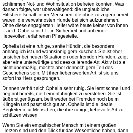
schlimmen Not- und Wohnsituation befreien konnten. Was
danach folgte, war überwältigend: die unglaubliche
Hilfsbereitschaft lieber Menschen, die ohne zu zögern bereit
waren, die verwahrlosten Hunde bei sich aufzunehmen.
Ohne diese engagierten Helfer wäre heute keiner von ihnen
– auch Ophelia nicht – in Sicherheit und auf einer
liebevollen, erfahrenen Pflegestelle.
Ophelia ist eine ruhige, sanfte Hündin, die besonders
anhänglich ist und wahnsinnig gern kuschelt. Sie ist eher
unsicher bei neuen Situationen oder fremden Hunden, zeigt
aber eine unterwürfige und deeskalierende Art. Aktiv ist sie
nicht übermäßig, möchte aber dennoch gern Teil des
Geschehens sein. Mit ihrer liebenswerten Art ist sie uns
sofort ins Herz gesprungen.
Drinnen verhält sich Ophelia sehr ruhig. Sie lernt schnell und
beginnt bereits, die Leinenführigkeit zu verstehen. Sie ist
äußerst genügsam, bellt weder bei Fremden noch beim
Klingeln und passt sich gut an. Ophelia ist die ideale
Begleiterin für Menschen, die ihre ruhige, liebevolle Art zu
schätzen wissen.
Wenn Sie ein empathischer Mensch mit einem großen
Herzen sind und den Blick für das Wesentliche haben, dann