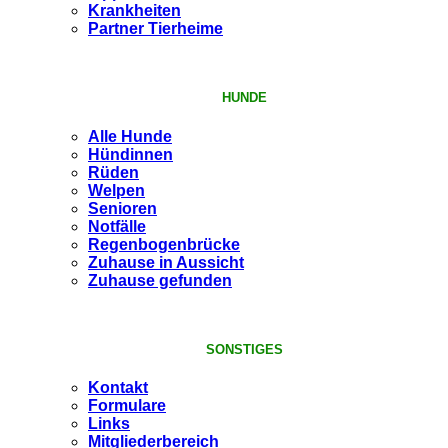
Krankheiten
Partner Tierheime
HUNDE
Alle Hunde
Hündinnen
Rüden
Welpen
Senioren
Notfälle
Regenbogenbrücke
Zuhause in Aussicht
Zuhause gefunden
SONSTIGES
Kontakt
Formulare
Links
Mitgliederbereich