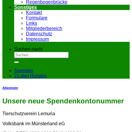
Regenbogenbrücke
Sonstiges
Kontakt
Formulare
Links
Mitgliederbereich
Datenschutz
Impressum
Suchen nach:
Spenden
Zu den Hunden
Allgemein
Unsere neue Spendenkontonummer
Tierschutzverein Lemuria
Volksbank im Münsterland eG