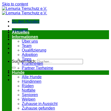
Skip to content
Zu den Hunden
Spenden
Aktuelles
Informationen
Über uns
Team
Qualifizierung
Adoption
Tipps
Suchen nach:
Krankheiten
Partner Tierheime
Hunde
Alle Hunde
Hündinnen
Rüden
Notfälle
Senioren
Welpen
Zuhause in Aussicht
Zuhause gefunden