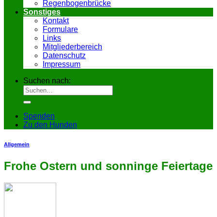
Regenbogenbrücke
Sonstiges
Kontakt
Formulare
Links
Mitgliederbereich
Datenschutz
Impressum
Suchen nach:
Spenden
Zu den Hunden
Allgemein
Frohe Ostern und sonninge Feiertage