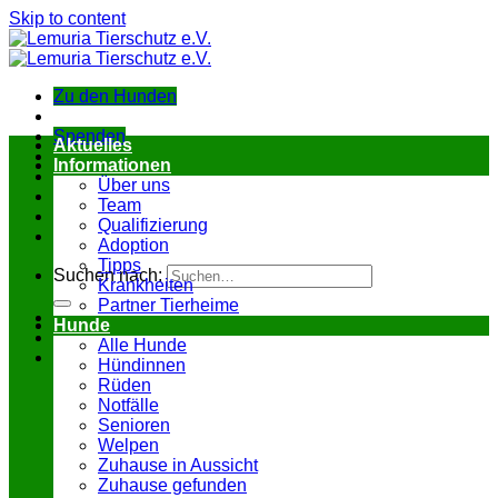
Skip to content
Zu den Hunden
Spenden
Aktuelles
Informationen
Über uns
Team
Qualifizierung
Adoption
Tipps
Suchen nach:
Krankheiten
Partner Tierheime
Hunde
Alle Hunde
Hündinnen
Rüden
Notfälle
Senioren
Welpen
Zuhause in Aussicht
Zuhause gefunden