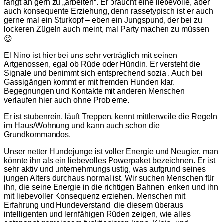
fängt an gern zu „arbeiten“. Er braucht eine liebevolle, aber
auch konsequente Erziehung, denn rassetypisch ist er auch
gerne mal ein Sturkopf – eben ein Jungspund, der bei zu
lockeren Zügeln auch meint, mal Party machen zu müssen
😉
El Nino ist hier bei uns sehr verträglich mit seinen
Artgenossen, egal ob Rüde oder Hündin. Er versteht die
Signale und benimmt sich entsprechend sozial. Auch bei
Gassigängen kommt er mit fremden Hunden klar.
Begegnungen und Kontakte mit anderen Menschen
verlaufen hier auch ohne Probleme.
Er ist stubenrein, läuft Treppen, kennt mittlerweile die Regeln
im Haus/Wohnung und kann auch schon die
Grundkommandos.
Unser netter Hundejunge ist voller Energie und Neugier, man
könnte ihn als ein liebevolles Powerpaket bezeichnen. Er ist
sehr aktiv und unternehmungslustig, was aufgrund seines
jungen Alters durchaus normal ist. Wir suchen Menschen für
ihn, die seine Energie in die richtigen Bahnen lenken und ihn
mit liebevoller Konsequenz erziehen. Menschen mit
Erfahrung und Hundeverstand, die diesem überaus
intelligenten und lernfähigen Rüden zeigen, wie alles