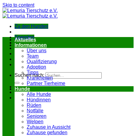
Skip to content
Zu den Hunden
Spenden
Aktuelles
Informationen
Über uns
Team
Qualifizierung
Adoption
Tipps
Suchen nach:
Krankheiten
Partner Tierheime
Hunde
Alle Hunde
Hündinnen
Rüden
Notfälle
Senioren
Welpen
Zuhause in Aussicht
Zuhause gefunden