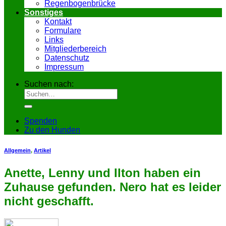
Regenbogenbrücke
Sonstiges
Kontakt
Formulare
Links
Mitgliederbereich
Datenschutz
Impressum
Suchen nach:
Spenden
Zu den Hunden
Allgemein
,
Artikel
Anette, Lenny und Ilton haben ein
Zuhause gefunden. Nero hat es leider
nicht geschafft.