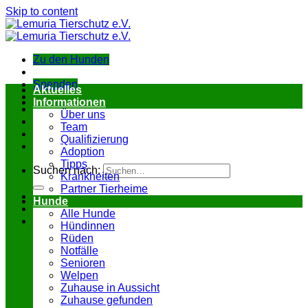
Skip to content
Zu den Hunden
Spenden
Aktuelles
Informationen
Über uns
Team
Qualifizierung
Adoption
Tipps
Suchen nach:
Krankheiten
Partner Tierheime
Hunde
Alle Hunde
Hündinnen
Rüden
Notfälle
Senioren
Welpen
Zuhause in Aussicht
Zuhause gefunden