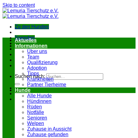
Skip to content
Zu den Hunden
Spenden
Aktuelles
Informationen
Über uns
Team
Qualifizierung
Adoption
Tipps
Suchen nach:
Krankheiten
Partner Tierheime
Hunde
Alle Hunde
Hündinnen
Rüden
Notfälle
Senioren
Welpen
Zuhause in Aussicht
Zuhause gefunden