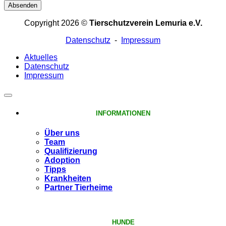
Address
*
Absenden
Copyright 2026 ©
Tierschutzverein Lemuria e.V.
Datenschutz
-
Impressum
Aktuelles
Datenschutz
Impressum
INFORMATIONEN
Über uns
Team
Qualifizierung
Adoption
Tipps
Krankheiten
Partner Tierheime
HUNDE