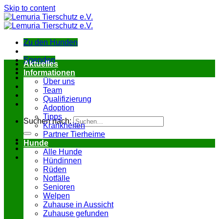
Skip to content
Zu den Hunden
Spenden
Aktuelles
Informationen
Über uns
Team
Qualifizierung
Adoption
Tipps
Suchen nach:
Krankheiten
Partner Tierheime
Hunde
Alle Hunde
Hündinnen
Rüden
Notfälle
Senioren
Welpen
Zuhause in Aussicht
Zuhause gefunden