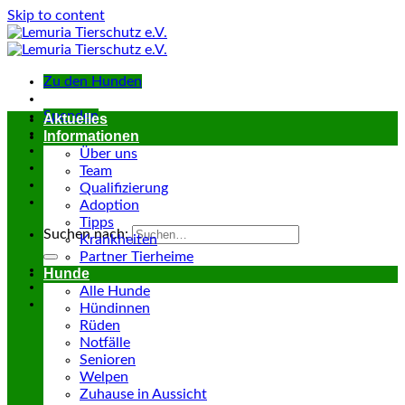
Skip to content
Zu den Hunden
Spenden
Aktuelles
Informationen
Über uns
Team
Qualifizierung
Adoption
Tipps
Suchen nach:
Krankheiten
Partner Tierheime
Hunde
Alle Hunde
Hündinnen
Rüden
Notfälle
Senioren
Welpen
Zuhause in Aussicht