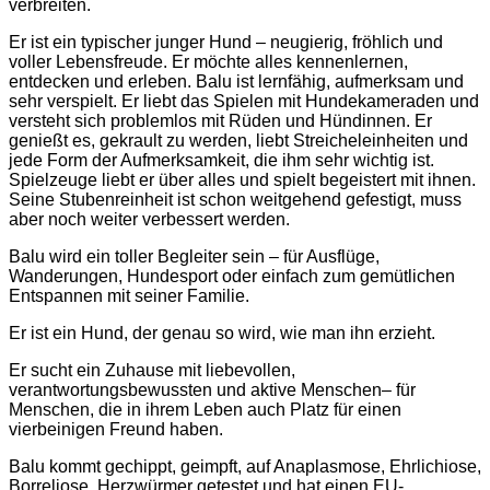
verbreiten.
Er ist ein typischer junger Hund – neugierig, fröhlich und
voller Lebensfreude. Er möchte alles kennenlernen,
entdecken und erleben. Balu ist lernfähig, aufmerksam und
sehr verspielt. Er liebt das Spielen mit Hundekameraden und
versteht sich problemlos mit Rüden und Hündinnen. Er
genießt es, gekrault zu werden, liebt Streicheleinheiten und
jede Form der Aufmerksamkeit, die ihm sehr wichtig ist.
Spielzeuge liebt er über alles und spielt begeistert mit ihnen.
Seine Stubenreinheit ist schon weitgehend gefestigt, muss
aber noch weiter verbessert werden.
Balu wird ein toller Begleiter sein – für Ausflüge,
Wanderungen, Hundesport oder einfach zum gemütlichen
Entspannen mit seiner Familie.
Er ist ein Hund, der genau so wird, wie man ihn erzieht.
Er sucht ein Zuhause mit liebevollen,
verantwortungsbewussten und aktive Menschen– für
Menschen, die in ihrem Leben auch Platz für einen
vierbeinigen Freund haben.
Balu kommt gechippt, geimpft, auf Anaplasmose, Ehrlichiose,
Borreliose, Herzwürmer getestet und hat einen EU-