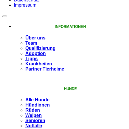
Impressum
INFORMATIONEN
Über uns
Team
Qualifizierung
Adoption
Tipps
Krankheiten
Partner Tierheime
HUNDE
Alle Hunde
Hündinnen
Rüden
Welpen
Senioren
Notfälle