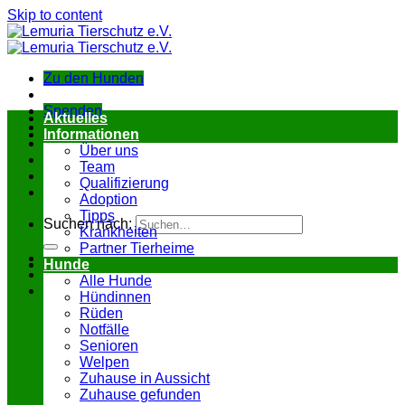
Skip to content
Zu den Hunden
Spenden
Aktuelles
Informationen
Über uns
Team
Qualifizierung
Adoption
Tipps
Suchen nach:
Krankheiten
Partner Tierheime
Hunde
Alle Hunde
Hündinnen
Rüden
Notfälle
Senioren
Welpen
Zuhause in Aussicht
Zuhause gefunden