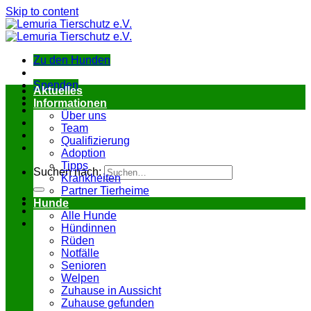
Skip to content
Zu den Hunden
Spenden
Aktuelles
Informationen
Über uns
Team
Qualifizierung
Adoption
Tipps
Suchen nach:
Krankheiten
Partner Tierheime
Hunde
Alle Hunde
Hündinnen
Rüden
Notfälle
Senioren
Welpen
Zuhause in Aussicht
Zuhause gefunden